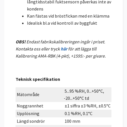
långtidsstabil fuktsensorn påverkas inte av
kondens
Kan fästas vid bröstfickan med en klämma
Idealisk bl.a vid kontroll av byggfukt
OBS!
Endast fabrikskalibreringen ingår i priset.
Kontakta oss eller tryck
här
för att lägga till
Kalibrering AMA-RBK (4-pkt), +1595:- per givare.
Teknisk specifikation
5...95 %RH, 0...+50°C,
Mätområde
-20...+50°C td
Noggrannhet
±1 siffra ±3 %RH, ±0.5°C
Upplösning
0.1 %RH, 0.1°C
Längd sondrör
100 mm