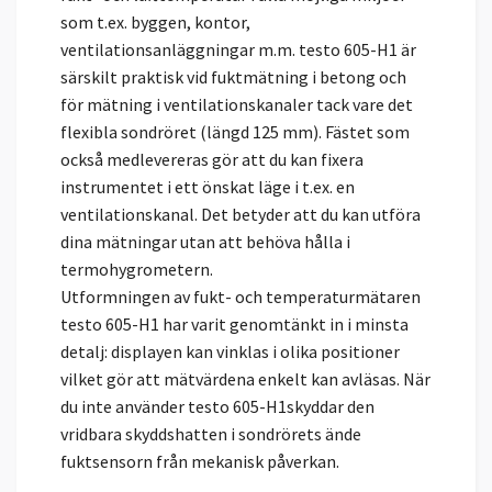
som t.ex. byggen, kontor,
ventilationsanläggningar m.m. testo 605-H1 är
särskilt praktisk vid fuktmätning i betong och
för mätning i ventilationskanaler tack vare det
flexibla sondröret (längd 125 mm). Fästet som
också medlevereras gör att du kan fixera
instrumentet i ett önskat läge i t.ex. en
ventilationskanal. Det betyder att du kan utföra
dina mätningar utan att behöva hålla i
termohygrometern.
Utformningen av fukt- och temperaturmätaren
testo 605-H1 har varit genomtänkt in i minsta
detalj: displayen kan vinklas i olika positioner
vilket gör att mätvärdena enkelt kan avläsas. När
du inte använder testo 605-H1skyddar den
vridbara skyddshatten i sondrörets ände
fuktsensorn från mekanisk påverkan.