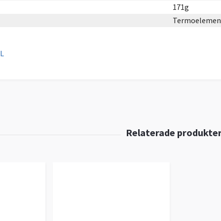
171g
Termoelement
L