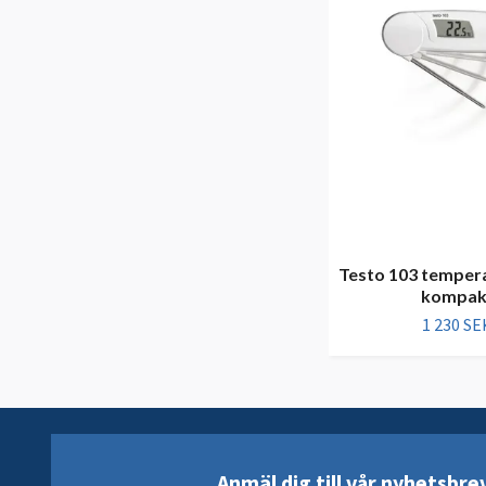
Testo 103 temper
kompak
1 230 SE
Anmäl dig till vår nyhetsbre