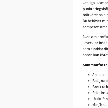
vanliga livsmed
punkteringshål
mätvärdena dir
Du behöver mins
temperaturmäta
Även om proffs
utvecklar instr
som skyddar di
sedan kan köra
Sammanfattn
Anslutnin
Bakgrunds
Brett utb
Fritt ins
Utskrift 
Min/Max- 