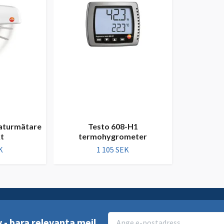
aturmätare
Testo 608-H1
t
termohygrometer
K
1 105 SEK
v - bara relevanta mejl