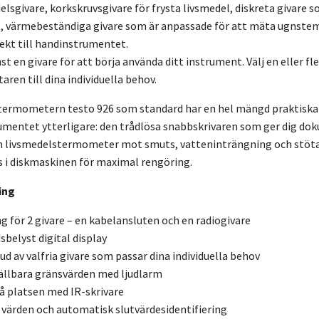
elsgivare, korkskruvsgivare för frysta livsmedel, diskreta givare
, värmebeständiga givare som är anpassade för att mäta ugnstemp
ekt till handinstrumentet.
t en givare för att börja använda ditt instrument. Välj en eller fle
ren till dina individuella behov.
termometern testo 926 som standard har en hel mängd praktiska f
umentet ytterligare: den trådlösa snabbskrivaren som ger dig dok
n livsmedelstermometer mot smuts, vatteninträngning och stötar.
s i diskmaskinen för maximal rengöring.
ing
g för 2 givare – en kabelansluten och en radiogivare
belyst digital display
ud av valfria givare som passar dina individuella behov
tällbara gränsvärden med ljudlarm
på platsen med IR-skrivare
värden och automatisk slutvärdesidentifiering