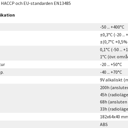
r HACCP och EU-standarden EN13485
ikation
-50 ... +400°C
±0,3°C (-20 ... 
±(0,7°C +0,5% 
0,1°C (-50 ... +
1°C (övr. områ
tur
-20 ... +50°C
p.
-40 ... +70°C
9V alkaliskt 
200h (ansluten
45h (radioläge
68h (ansluten 
33h (radioläge
182x64x40 m
ABS