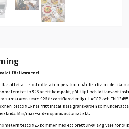
vning
 valet för livsmedel
lla sättet att kontrollera temperaturer på olika livsmedel i komm
ometern testo 926 är ett kompakt, pålitligt och lättanvänt inst
aturmätaren testo 926 är certifierad enligt HACCP och EN 13485 o
chen. testo 926 har fritt inställbara gränsvärden som underlättar
erskrids. Min/max-värden sparas automatiskt.
ometern testo 926 kommer med ett brett urval av givare för ol