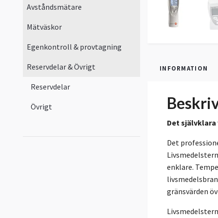
Avståndsmätare
Mätväskor
Egenkontroll & provtagning
Reservdelar & Övrigt
INFORMATION
Reservdelar
Beskri
Övrigt
Det självklara
Det professione
Livsmedelsterm
enklare. Temper
livsmedelsbrans
gränsvärden öv
Livsmedelsterm